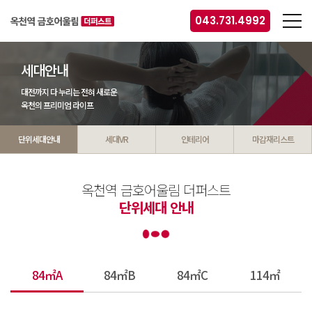
043.731.4992
세대안내
대전까지 다 누리는 전혀 새로운
옥천의 프리미엄 라이프
단위세대안내
세대VR
인테리어
마감재리스트
옥천역 금호어울림 더퍼스트
단위세대
안내
84㎡A
84㎡B
84㎡C
114㎡