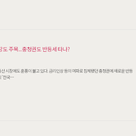
장도 주목...충청권도 반등세 타나?
동산 시장에도 훈풍이 불고 있다. 금리인상 등의 여파로 침체됐던 충청권에 새로운 반등
국부동산원의 '전국…