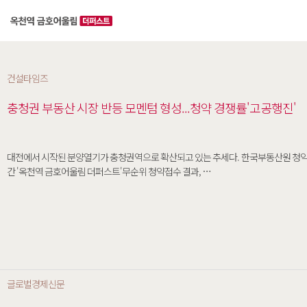
건설타임즈
충청권 부동산 시장 반등 모멘텀 형성...청약 경쟁률'고공행진'
대전에서 시작된 분양열기가 충청권역으로 확산되고 있는 추세다. 한국부동산원 청약홈
간 '옥천역 금호어울림 더퍼스트'무순위 청약접수 결과, …
글로벌경제신문