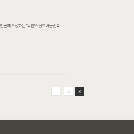
옥천군에 조성하는 ‘옥천역 금호어울림 더
1
2
3