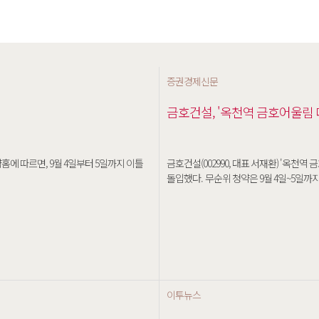
증권경제신문
금호건설, '옥천역 금호어울림 
에 따르면, 9월 4일부터 5일까지 이틀
금호건설(002990, 대표 서재환) '옥천
돌입했다. 무순위 청약은 9월 4일~5일
이투뉴스