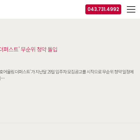
043.731.4992
더퍼스트' 무순위 청약 돌입
역 금호어울림 더퍼스트'가 지난달 29일 입주자 모집공고를 시작으로 무순위 청약 일정에
까지…